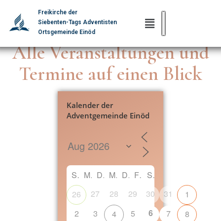
Freikirche der
Siebenten-Tags Adventisten
Ortsgemeinde Einöd
Alle Veranstaltungen und
Termine auf einen Blick
Kalender der
Adventgemeinde Einöd
S
M
D
M
D
F
S
27
28
29
30
31
26
1
6
2
3
5
7
4
8