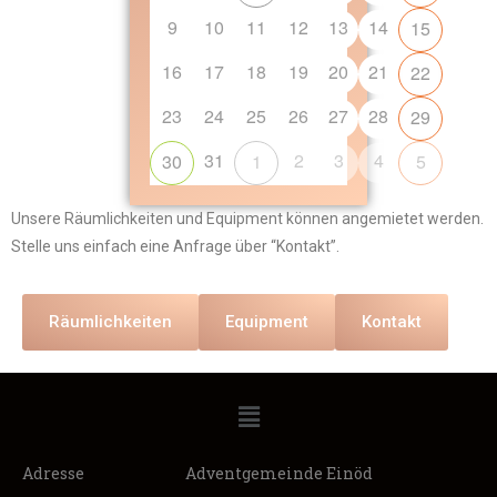
9
10
11
12
13
14
15
16
17
18
19
20
21
22
23
24
25
26
27
28
29
31
2
3
4
30
1
5
Unsere Räumlichkeiten und Equipment können angemietet werden.
Stelle uns einfach eine Anfrage über “Kontakt”.
Räumlichkeiten
Equipment
Kontakt
Adresse
Adventgemeinde Einöd