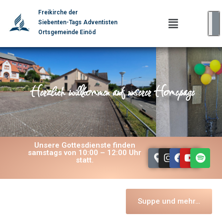
Freikirche der
Siebenten-Tags Adventisten
Ortsgemeinde Einöd
Herzlich willkommen auf unserer Homepage
Unsere Gottesdienste finden
samstags von 10:00 – 12:00 Uhr
statt.
Suppe und mehr…