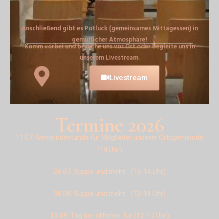
Anschließend gibt es Potluck (gemeinsames Mittagessen) in
gemütlicher Atmosphäre!
Komm vorbei und besuche uns vor Ort oder begleite uns in
unserem Livestream.
Livestream
Termine 2026
11.07. Gemeindestunde für Mitglieder unserer Ortsgemeinde
(14 Uhr)
26.07. Suppe und mehr… (12-14 Uhr)
30.08. Suppe und mehr… (12-14 Uhr)
13.09. Tag der offenen Tür (12-17 Uhr)