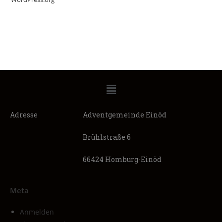
Adresse
Adventgemeinde Einöd
Brühlstraße 6
66424 Homburg-Einöd
Meta
Anmelden