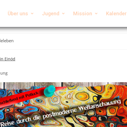
Über uns
Jugend
Mission
Kalender
4me” am 23.07.2022
eleben
in Einöd
uung